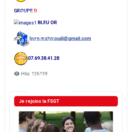
Challenge 2026
ASL – Le Mans
GROUPE
D
Descente et
Cheminots Le Mans
mutation
Louplande
BLEU OR
Je rejoins la FSGT
Pourquoi choisir la FSGT ?
burn.mahmoudi@gmail.com
La BD de la FSGT
Affiliation
Réaffiliation
07.69.38.41.28
Prise de licence
Je prends ma licence
Hits: 126139
Je regarde les tutoriels
Comment reprendre sa licence à la FSGT ?
Le certificat médical
Je rejoins la FSGT